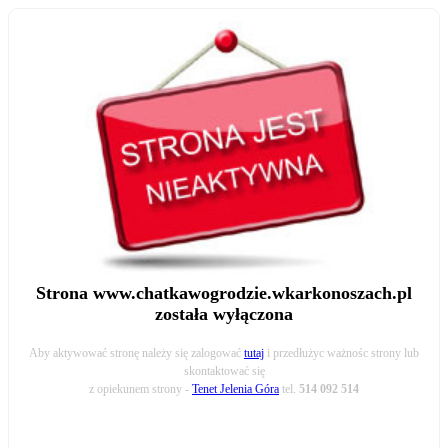
Strona www.chatkawogrodzie.wkarkonoszach.pl
została wyłączona
Aby aktywować stronę należy się zalogować
tutaj
i przedłużyc ważnośc strony lub
skontaktować się
z opiekunem strony -
Tenet Jelenia Góra
tel.
514 092 514